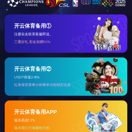
Tel: 0536-7628555
Add: 潍坊市高新区健康东街渤海路潍坊软件园B座1509
©2024 leyu All Rights Reserved
网站建设 | 东八区网络
产品
案例
解决方案
办公家具
信息/科技
办公家具
适老家具
医疗/养老
适老家具
教育家具
制造业
教育家具
酒店/公寓家具
教育机构
酒店/公寓家具
金融/地产
能源/交通