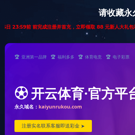
>
>
首页
动态资讯
公司新闻
中秋送暖意 幸福一家人│扬
中秋临近，秋高气爽，扬帆家具公司发出阵阵欢
过精心挑选与打包，散发着浓郁的生活气息，承载着
每逢佳节，给员工送上精美实用的礼物已成为公
仅是对传统佳节的致敬，是企业长期重视关怀员工的