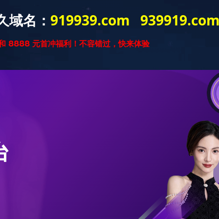
首页
产品
案例
解决方案
技术
帆家具欢度国庆中秋
声笑语。一包包优质的五常大米、沉甸甸的崔字香油礼盒和鲁花
公司对员工的满满诚意，也为员工的家庭增添了中秋团圆的欢乐
司一项传承多年的传统活动。多年来，每逢佳节倍思亲，公司都
生动体现，更是对每一位员工背后默默支持的家人们的感激与慰