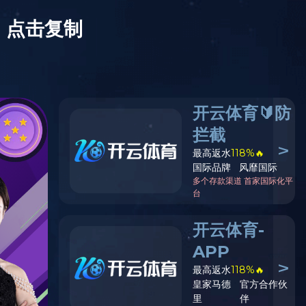
与服务
关于我们
乐鱼（中国）官方网站_leyu.com
花生油，分别发放到每位员工的手里，每一份物资都经
氛围。
会精心筹备，为员工送上饱含暖意的福利，这份坚持不
问。