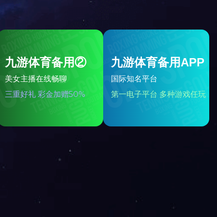
时，脸上的喜悦与心中的暖意，化作了工作中更饱满的
与员工间的互助，让
“企业大家庭”的凝聚力愈发深