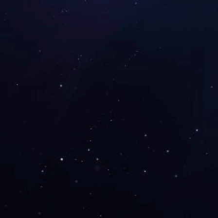
厚，共同奔赴企业与员工共赢的美好未来。
Tel: 0536-7628555
Add: 潍坊市高新区健康东街渤海路潍坊软件园B座15
©2024 leyu All Rights Reserved
网站建设 | 东八区网络
aty爱体育(中国)首页官方网站
|
乐动在线中国官方网站
|
星空体育
|